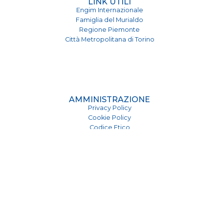
LINK UTILI
Engim Internazionale
Famiglia del Murialdo
Regione Piemonte
Città Metropolitana di Torino
AMMINISTRAZIONE
Privacy Policy
Cookie Policy
Codice Etico
Carta dei Servizi
PER IL PERSONALE
Qualità e Sicurezza
Archivio News