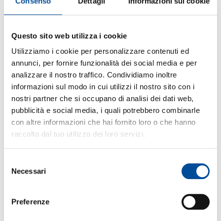
Consenso
Dettagli
Informazioni sui cookie
Questo sito web utilizza i cookie
Utilizziamo i cookie per personalizzare contenuti ed
annunci, per fornire funzionalità dei social media e per
analizzare il nostro traffico. Condividiamo inoltre
informazioni sul modo in cui utilizzi il nostro sito con i
nostri partner che si occupano di analisi dei dati web,
pubblicità e social media, i quali potrebbero combinarle
con altre informazioni che hai fornito loro o che hanno
raccolto dal tuo utilizzo dei loro servizi.
Dopo la positiva esperienza dello scorso anno il
personale Engim DEL PIEMONTE Si riunisce di
nuovo per una grande occasione di formazione e
Selezione
condivisione.
Necessari
del
Proprio a partire da bisogni e sollecitazioni
consenso
emerse negli incontri del 2024
sono state
progettate le 3 giornate formative che
Preferenze
coinvolgono oltre 140 colleghi e colleghe tra
formatori, operatori SAL, coordinatori, tecnici